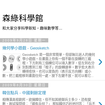
森綠科學館
和大家分享科學新知，趣味數學等…
2009年9月28日 星期一
幾何學小遊戲 - Geosketch
Geosketch 是一個非常簡單，但卻無比迷人的幾何
›
學小遊戲。在畫面上你有一個不斷在旋轉的三截
棍，下方則有三個欄位可以填入數字，從左到右分
別對應到三根「棍子」的旋轉速率。數字愈大表示
轉得愈快，也可以是負的（表示反方向轉）或小
數。把三截棍移到畫面任何一處，按下左鍵不放，就可以看它...
2009年8月30日 星期日
韓信點兵 - 中國剩餘定理
›
相傳漢高祖劉邦，欲擒韓信，但不知其統御兵士多少，恐有變
數，故試探問道︰「卿有兵何？」 那知韓信巧妙地回答︰「兵不