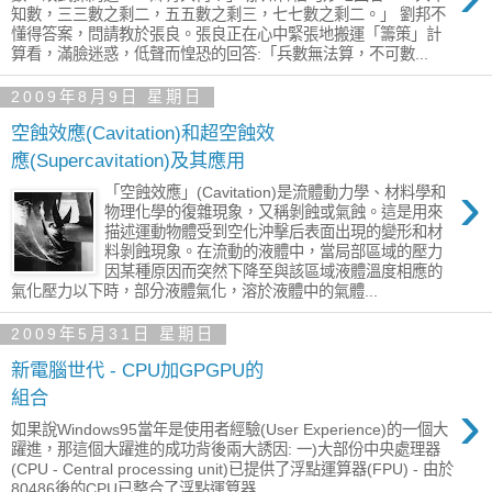
知數，三三數之剩二，五五數之剩三，七七數之剩二。」 劉邦不
懂得答案，問請教於張良。張良正在心中緊張地搬運「籌策」計
算看，滿臉迷惑，低聲而惶恐的回答:「兵數無法算，不可數...
2009年8月9日 星期日
空蝕效應(Cavitation)和超空蝕效
應(Supercavitation)及其應用
›
「空蝕效應」(Cavitation)是流體動力學、材料學和
物理化學的復雜現象，又稱剝蝕或氣蝕。這是用來
描述運動物體受到空化沖擊后表面出現的變形和材
料剝蝕現象。在流動的液體中，當局部區域的壓力
因某種原因而突然下降至與該區域液體溫度相應的
氣化壓力以下時，部分液體氣化，溶於液體中的氣體...
2009年5月31日 星期日
新電腦世代 - CPU加GPGPU的
組合
›
如果說Windows95當年是使用者經驗(User Experience)的一個大
躍進，那這個大躍進的成功背後兩大誘因: 一)大部份中央處理器
(CPU - Central processing unit)已提供了浮點運算器(FPU) - 由於
80486後的CPU已整合了浮點運算器...